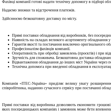
Фахівці компанії готові надати технічну допомогу в підборі обл
Надаємо знижки та відстрочення платежів.
Здійснюємо безкоштовну доставку по місту.
Прямі поставки обладнання від виробників, без посередни
Наявність на складах великого асортименту обладна
Гарантія якості та постачання виключно оригінального об
Професіоналізм фахівців компанії.
Оперативність при обробці замовлень (проєктів) і при від
Зручність для споживача. Безкоштовна доставка обладнання
Відвантаження обладнання до інших міст України через пе
Технічна допомога при введенні обладнання в експлуат
Компанія «ІТЕС-Україна» приділяє велику увагу розширенн
співробітника, наданню сучасного сервісу при постачанні об
Прямі поставки від виробника дозволяють економити грошові к
яких посередницьких компаніях і замовник може бути впевнений 