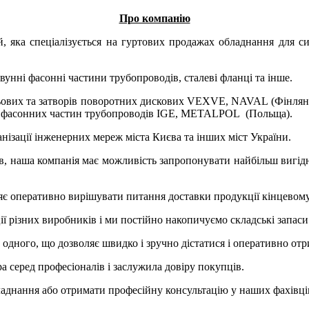
Про компанію
, яка спеціалізується на гуртових продажах обладнання для си
нні фасонні частини трубопроводів, сталеві фланці та інше.
льових та затворів поворотних дискових VEXVE, NAVAL (Фінлянд
х фасонних частин трубопроводів IGE, METALPOL (Польща).
нізації інженерних мереж міста Києва та інших міст України.
 наша компанія має можливість запропонувати найбільш вигідні
ляє оперативно вирішувати питання доставки продукції кінцевом
ї різних виробників і ми постійно накопичуємо складські запаси
ід одного, що дозволяє швидко і зручно дістатися і оперативно о
а серед професіоналів і заслужила довіру покупців.
бладнання або отримати професійну консультацію у наших фахівці