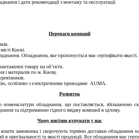
аднання і дати рекомендації з монтажу та експлуатації.
Переваги компанії
ків.
ння у місті Києві.
ладнання. Обладнання, яке пропонується має сертифікати якості.
вантаженні товару на об’єкти.
 і матеріалів по м. Києву.
ревізників.
ацію, особливо з електричними приводами AUMA.
Розвиток
ю номенклатури обладнання, що поставляється, збільшенню с
ладнання та підтриманню гідного іміджу компанії в цілому.
Чому вигідно купувати у нас
ошти замовника і скорочують терміни доставки обладнання на б
в оригінальності та якості продукції. Все обладнання має серти