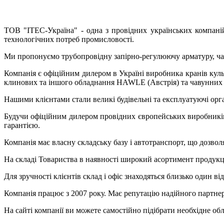
ТОВ "ІТЕС-Україна" - одна з провідних українських компаній
технологічних потреб промисловості.
Ми пропонуємо трубопровідну запірно-регулюючу арматуру, чаву
Компанія є офіційним дилером в Україні виробника кранів ку
клинових та іншого обладнання HAWLE (Австрія) та чавунни
Нашими клієнтами стали великі будівельні та експлуатуючі орга
Будучи офіційним дилером провідних європейських виробників,
гарантією.
Компанія має власну складську базу і автотранспорт, що дозво
На складі Товариства в наявності широкий асортимент продукці
Для зручності клієнтів склад і офіс знаходяться близько один в
Компанія працює з 2007 року. Має репутацію надійного партнер
На сайті компанії ви можете самостійно підібрати необхідне о